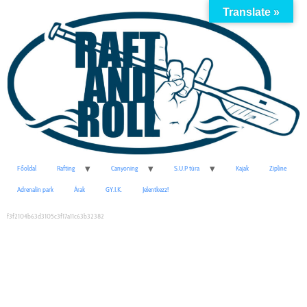
Translate »
Főoldal
Rafting
Canyoning
S.U.P túra
Kajak
Zipline
Adrenalin park
Árak
GY.I.K.
Jelentkezz!
f3f2104b63d3105c3f17a11c63b32382